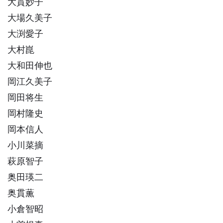
大貫妙子
大場久美子
大渕愛子
大村崑
大和田伸也
岡江久美子
岡田将生
岡村隆史
岡本信人
小川菜摘
萩原智子
奥田瑛二
奥貫薫
小倉智昭