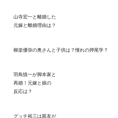
山寺宏一と離婚した
元嫁と離婚理由は？
柳楽優弥の奥さんと子供は？憧れの押尾学？
羽鳥慎一が脚本家と
再婚！元嫁と娘の
反応は？
グッチ裕三は親友が