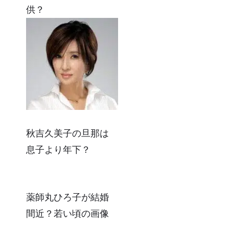
供？
秋吉久美子の旦那は
息子より年下？
薬師丸ひろ子が結婚
間近？若い頃の画像