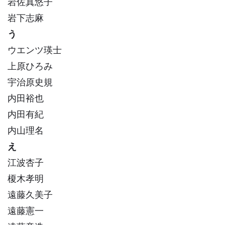
岩佐真悠子
岩下志麻
う
ウエンツ瑛士
上原ひろみ
宇治原史規
内田裕也
内田有紀
内山理名
え
江波杏子
榎木孝明
遠藤久美子
遠藤憲一