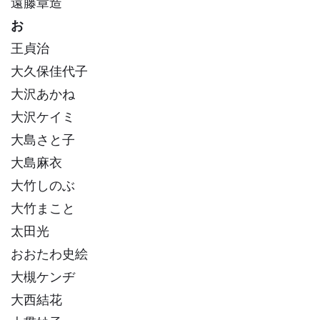
遠藤章造
お
王貞治
大久保佳代子
大沢あかね
大沢ケイミ
大島さと子
大島麻衣
大竹しのぶ
大竹まこと
太田光
おおたわ史絵
大槻ケンヂ
大西結花