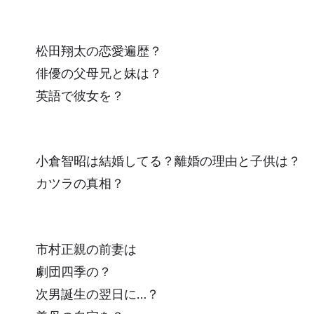
松田翔太の恋愛遍歴？
俳優の父母兄と妹は？
英語で彼女を？
小倉智昭は結婚してる？離婚の理由と子供は？
カツラの真相？
市村正親の前妻は
劇団四季の？
次男誕生の翌日に…？