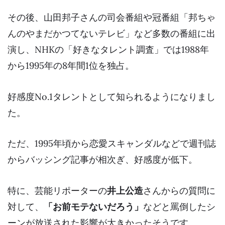
その後、山田邦子さんの司会番組や冠番組「邦ちゃ
んのやまだかつてないテレビ」など多数の番組に出
演し、NHKの「好きなタレント調査」では1988年
から1995年の
8年間1位を独占
。
好感度No.1タレントとして知られるようになりまし
た。
ただ、1995年頃から恋愛スキャンダルなどで週刊誌
からバッシング記事が相次ぎ、好感度が低下。
特に、芸能リポーターの
井上公造
さんからの質問に
対して、
「お前モテないだろう」
などと罵倒したシ
ーンが放送された影響が大きかったそうです。