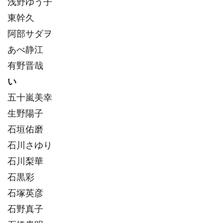
浅野ゆう子
東幹久
阿部サダヲ
あべ静江
有野晋哉
い
五十嵐美幸
生野陽子
石垣佑磨
石川さゆり
石川梨華
石黒彩
石塚英彦
石野真子