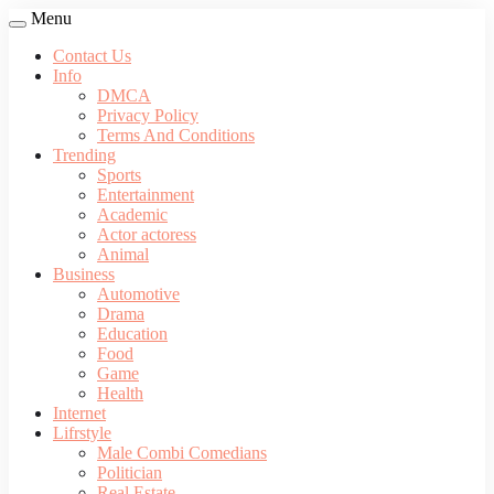
Menu
Contact Us
Info
DMCA
Privacy Policy
Terms And Conditions
Trending
Sports
Entertainment
Academic
Actor actoress
Animal
Business
Automotive
Drama
Education
Food
Game
Health
Internet
Lifrstyle
Male Combi Comedians
Politician
Real Estate