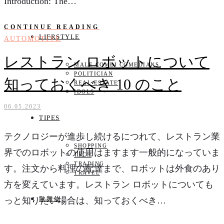
Introduction: The…
CONTINUE READING
LIFRSTYLE
AUTOMOTIVE
レストラン ロボットについて
MALE COMBI COMEDIANS
POLITICIAN
知っておくべき 10 のこと
REAL ESTATE
IDOLS
06.05.2023
TIPES
テクノロジーが進歩し続けるにつれて、レストラン業
SHOPPING
界でのロボットの使用はますます一般的になっていま
TECH
TRADING
す。注文から料理の配達まで、ロボットは外食のあり
TRAVEL
方を変えています。レストラン ロボットについても
歌舞伎
っと知りたい場合は、知っておくべき…