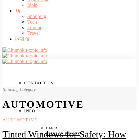
Idols
Tipes
Shopping
Tech
Trading
Travel
歌舞伎
CONTACT US
Browsing Category
AUTOMOTIVE
INFO
AUTOMOTIVE
DMCA
Tinted Windows for Safety: How
PRIVACY POLICY