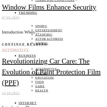
TERMS AND CONDITIONS
Window Films Enhance Security
TRENDING
07.06.2024
SPORTS
ENTERTAINMENT
Introduction When…
ACADEMIC
ACTOR ACTORESS
ANIMAL
CONTINUE READING
AUTOMOTIVE
BUSINESS
Revolutionizing Car Care: The
AUTOMOTIVE
Evolution of Paint Protection Film
DRAMA
EDUCATION
(PPF)
FOOD
GAME
HEALTH
14.10.2023
INTERNET