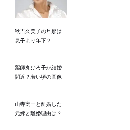
秋吉久美子の旦那は
息子より年下？
薬師丸ひろ子が結婚
間近？若い頃の画像
山寺宏一と離婚した
元嫁と離婚理由は？