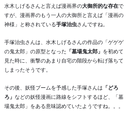
水木しげるさんと言えば漫画界の
大御所的な存在
で
すが、漫画界のもう一人の大御所と言えば
「漫画の
神様」
と称されている
手塚治虫
さんですね。
手塚治虫さんは、水木しげるさんの作品の「ゲゲゲ
の鬼太郎」の原型となった
「墓場鬼太郎」
を初めて
見た時に、衝撃のあまり
自宅の階段から転げ落ちて
しまった
そうです。
その後、妖怪ブームを予感した手塚さんは
「どろ
ろ」
などの
妖怪漫画に路線をシフト
するほど、「墓
場鬼太郎」をある意味認めていたようですね。。。