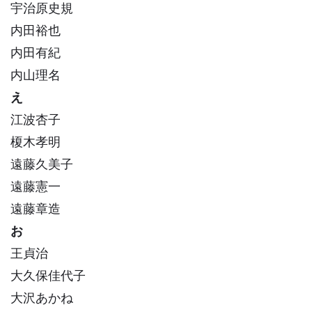
宇治原史規
内田裕也
内田有紀
内山理名
え
江波杏子
榎木孝明
遠藤久美子
遠藤憲一
遠藤章造
お
王貞治
大久保佳代子
大沢あかね