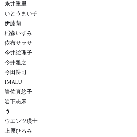
糸井重里
いとうまい子
伊藤蘭
稲森いずみ
依布サラサ
今井絵理子
今井雅之
今田耕司
IMALU
岩佐真悠子
岩下志麻
う
ウエンツ瑛士
上原ひろみ