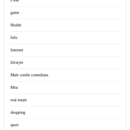
Food
game
Health
Info
Internet
lifrstyle
Male combi comedians
Misc
real estate
shopping
sport