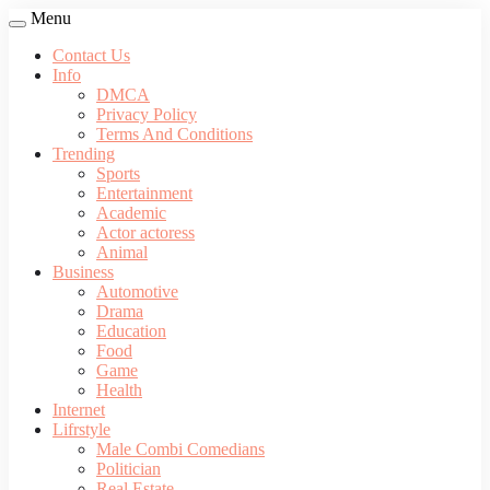
Menu
Contact Us
Info
DMCA
Privacy Policy
Terms And Conditions
Trending
Sports
Entertainment
Academic
Actor actoress
Animal
Business
Automotive
Drama
Education
Food
Game
Health
Internet
Lifrstyle
Male Combi Comedians
Politician
Real Estate