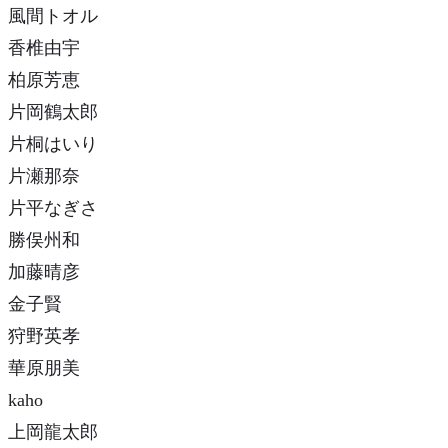
風間トオル
香椎由宇
柏原芳恵
片岡鶴太郎
片桐はいり
片瀬那奈
片平なぎさ
勝俣州和
加藤晴彦
金子賢
狩野英孝
華原朋美
kaho
上岡龍太郎