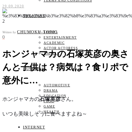
TERMS AND CONDITIONS
29.09.2020
TRENDING
CHUMOKU-TOPIC
Written by
SPORTS
0
ENTERTAINMENT
ACADEMIC
ACTOR ACTORESS
ホンジャマカの石塚英彦の奥さ
ANIMAL
んと子供は？病気は？食リポで
BUSINESS
意外に…
AUTOMOTIVE
DRAMA
EDUCATION
ホンジャマカの
石塚英彦
さん。
FOOD
GAME
HEALTH
いつも美味しそうに食べますよね～
INTERNET