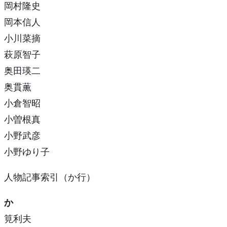
岡村隆史
岡本信人
小川菜摘
萩原智子
奥田瑛二
奥貫薫
小倉智昭
小曽根真
小野武彦
小野ゆり子
人物記事索引（か行）
か
筧利夫