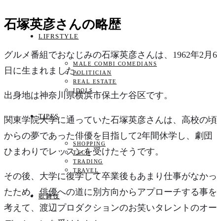
石塚英彦さんの略歴
LIFRSTYLE
グルメ番組でおなじみの石塚英彦さんは、1962年2月6
MALE COMBI COMEDIANS
日に生まれました。
POLITICIAN
REAL ESTATE
IDOLS
出身地は神奈川県横浜市保土ケ谷区です。
TIPES
関東学院大学に通っていた石塚英彦さんは、高校の頃
からの夢であった俳優を目指して2年間休学し、劇団
SHOPPING
ひまわりでレッスンを受けたそうです。
TECH
TRADING
TRAVEL
その後、大学に復学して卒業後もあまり仕事がなかっ
たため、俳優への道に別方向からアプローチする事を
歌舞伎
考えて、渡辺プロダクションのお笑いタレントのオー