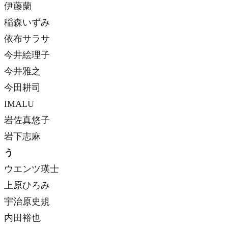
伊藤蘭
稲森いずみ
依布サラサ
今井絵理子
今井雅之
今田耕司
IMALU
岩佐真悠子
岩下志麻
う
ウエンツ瑛士
上原ひろみ
宇治原史規
内田裕也