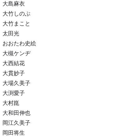
大島麻衣
大竹しのぶ
大竹まこと
太田光
おおたわ史絵
大槻ケンヂ
大西結花
大貫妙子
大場久美子
大渕愛子
大村崑
大和田伸也
岡江久美子
岡田将生