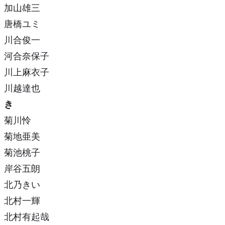
加山雄三
唐橋ユミ
川合俊一
河合奈保子
川上麻衣子
川越達也
き
菊川怜
菊地亜美
菊池桃子
岸谷五朗
北乃きい
北村一輝
北村有起哉