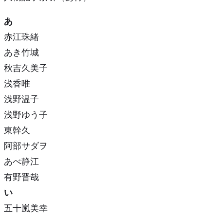
あ
赤江珠緒
あき竹城
秋吉久美子
浅香唯
浅野温子
浅野ゆう子
東幹久
阿部サダヲ
あべ静江
有野晋哉
い
五十嵐美幸