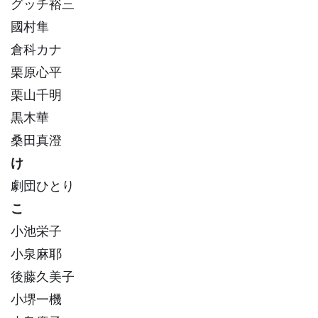
グッチ裕三
國村隼
倉科カナ
栗原心平
栗山千明
黒木華
桑田真澄
け
劇団ひとり
こ
小池栄子
小泉麻耶
後藤久美子
小堺一機