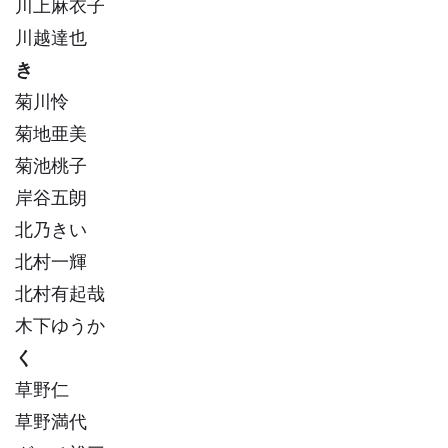
川上麻衣子
川越達也
き
菊川怜
菊地亜美
菊池桃子
岸谷五朗
北乃きい
北村一輝
北村有起哉
木下ゆうか
く
草野仁
草野満代