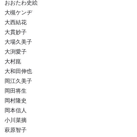
おおたわ史絵
大槻ケンヂ
大西結花
大貫妙子
大場久美子
大渕愛子
大村崑
大和田伸也
岡江久美子
岡田将生
岡村隆史
岡本信人
小川菜摘
萩原智子