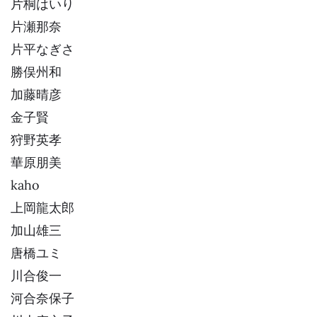
片桐はいり
片瀬那奈
片平なぎさ
勝俣州和
加藤晴彦
金子賢
狩野英孝
華原朋美
kaho
上岡龍太郎
加山雄三
唐橋ユミ
川合俊一
河合奈保子