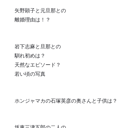
矢野顕子と元旦那との
離婚理由は！？
岩下志麻と旦那との
馴れ初めは？
天然なエピソード？
若い頃の写真
ホンジャマカの石塚英彦の奥さんと子供は？
坂東三津五郎の二人の