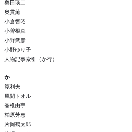
奥田瑛二
奥貫薫
小倉智昭
小曽根真
小野武彦
小野ゆり子
人物記事索引（か行）
か
筧利夫
風間トオル
香椎由宇
柏原芳恵
片岡鶴太郎