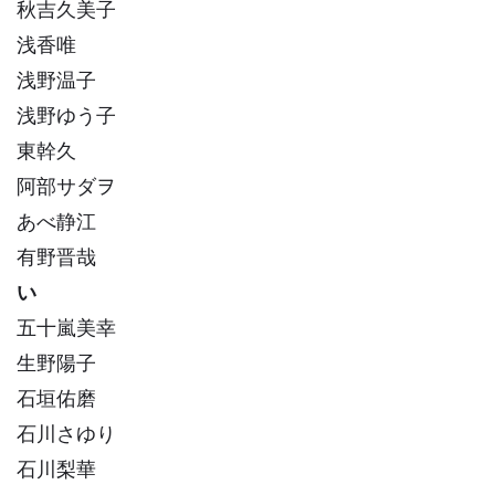
秋吉久美子
浅香唯
浅野温子
浅野ゆう子
東幹久
阿部サダヲ
あべ静江
有野晋哉
い
五十嵐美幸
生野陽子
石垣佑磨
石川さゆり
石川梨華