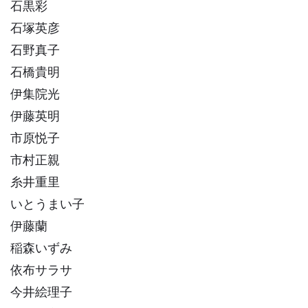
石黒彩
石塚英彦
石野真子
石橋貴明
伊集院光
伊藤英明
市原悦子
市村正親
糸井重里
いとうまい子
伊藤蘭
稲森いずみ
依布サラサ
今井絵理子