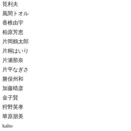
筧利夫
風間トオル
香椎由宇
柏原芳恵
片岡鶴太郎
片桐はいり
片瀬那奈
片平なぎさ
勝俣州和
加藤晴彦
金子賢
狩野英孝
華原朋美
kaho