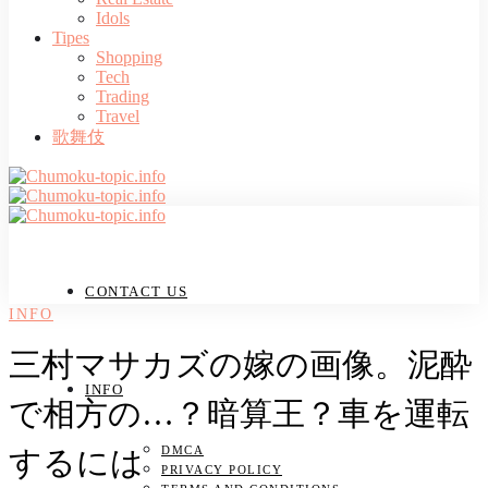
Idols
Tipes
Shopping
Tech
Trading
Travel
歌舞伎
CONTACT US
INFO
三村マサカズの嫁の画像。泥酔
INFO
で相方の…？暗算王？車を運転
DMCA
するには
PRIVACY POLICY