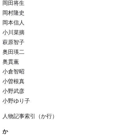
岡田将生
岡村隆史
岡本信人
小川菜摘
萩原智子
奥田瑛二
奥貫薫
小倉智昭
小曽根真
小野武彦
小野ゆり子
人物記事索引（か行）
か