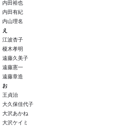
内田裕也
内田有紀
内山理名
え
江波杏子
榎木孝明
遠藤久美子
遠藤憲一
遠藤章造
お
王貞治
大久保佳代子
大沢あかね
大沢ケイミ