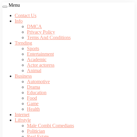
Menu
Contact Us
Info
DMCA
Privacy Policy
Terms And Conditions
Trending
Sports
Entertainment
Academic
Actor actoress
Animal
Business
Automotive
Drama
Education
Food
Game
Health
Internet
Lifrstyle
Male Combi Comedians
Politician
Real Estate