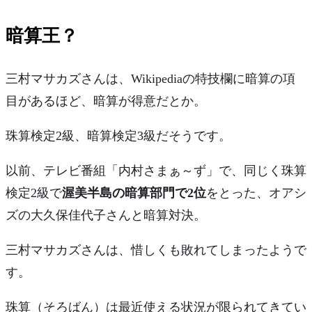
暗算王？
三村マサカズさんは、Wikipediaの特技欄に暗算の項
目があるほど、
暗算が得意
だとか。
珠算検定2級、暗算検定3級だそうです。
以前、テレビ番組「内村さまぁ～ず」で、同じく珠算
検定2級で
渥美半島の暗算部門で2位
をとった、オアシ
ズの大久保佳代子さんと暗算対決。
三村マサカズさんは、惜しくも敗れてしまったようで
す。
珠算（そろばん）は最近使える状況が限られてきてい