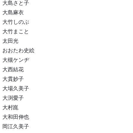
大島さと子
大島麻衣
大竹しのぶ
大竹まこと
太田光
おおたわ史絵
大槻ケンヂ
大西結花
大貫妙子
大場久美子
大渕愛子
大村崑
大和田伸也
岡江久美子