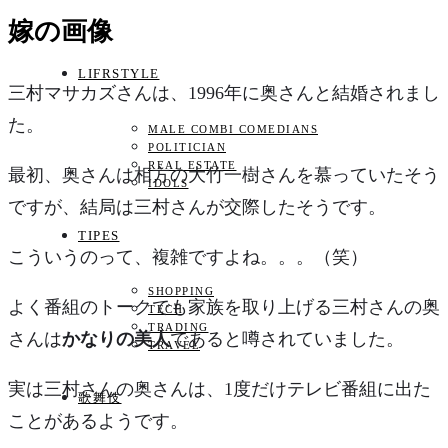
嫁の画像
LIFRSTYLE
三村マサカズさんは、1996年に奥さんと結婚されまし
た。
MALE COMBI COMEDIANS
POLITICIAN
REAL ESTATE
最初、奥さんは
相方の大竹一樹さんを慕っていた
そう
IDOLS
ですが、結局は三村さんが交際したそうです。
TIPES
こういうのって、複雑ですよね。。。（笑）
SHOPPING
よく番組のトークでも家族を取り上げる三村さんの奥
TECH
TRADING
さんは
かなりの美人
であると噂されていました。
TRAVEL
実は三村さんの奥さんは、
1度だけテレビ番組に出た
歌舞伎
ことがある
ようです。