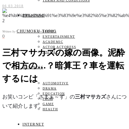
TERMS AND CONDITIONS
06.03.2018
TRENDING
CHUMOKU-TOPIC
Written by
SPORTS
0
ENTERTAINMENT
ACADEMIC
ACTOR ACTORESS
三村マサカズの嫁の画像。泥酔
ANIMAL
で相方の…？暗算王？車を運転
BUSINESS
するには
AUTOMOTIVE
DRAMA
EDUCATION
お笑いコンビ「さまぁ～ず」の
三村マサカズ
さんにつ
FOOD
GAME
いて紹介します。
HEALTH
INTERNET