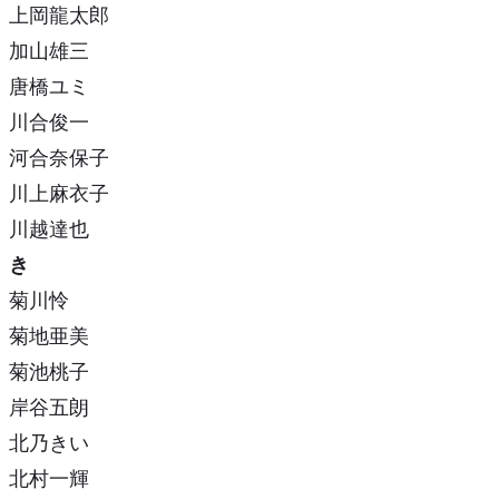
上岡龍太郎
加山雄三
唐橋ユミ
川合俊一
河合奈保子
川上麻衣子
川越達也
き
菊川怜
菊地亜美
菊池桃子
岸谷五朗
北乃きい
北村一輝