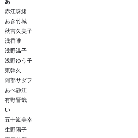
あ
赤江珠緒
あき竹城
秋吉久美子
浅香唯
浅野温子
浅野ゆう子
東幹久
阿部サダヲ
あべ静江
有野晋哉
い
五十嵐美幸
生野陽子