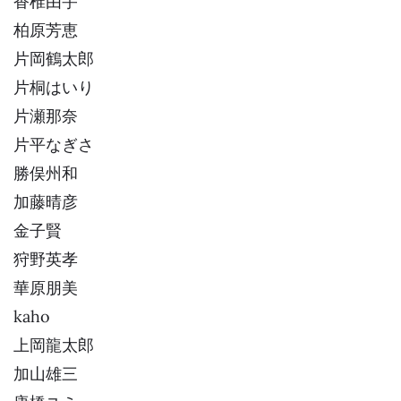
香椎由宇
柏原芳恵
片岡鶴太郎
片桐はいり
片瀬那奈
片平なぎさ
勝俣州和
加藤晴彦
金子賢
狩野英孝
華原朋美
kaho
上岡龍太郎
加山雄三