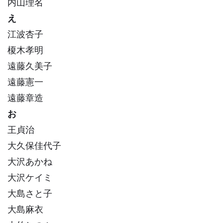
内山理名
え
江波杏子
榎木孝明
遠藤久美子
遠藤憲一
遠藤章造
お
王貞治
大久保佳代子
大沢あかね
大沢ケイミ
大島さと子
大島麻衣