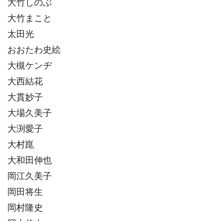
大竹しのぶ
大竹まこと
太田光
おおたわ史絵
大槻ケンヂ
大西結花
大貫妙子
大場久美子
大渕愛子
大村崑
大和田伸也
岡江久美子
岡田将生
岡村隆史