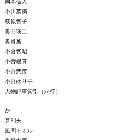
岡本信人
小川菜摘
萩原智子
奥田瑛二
奥貫薫
小倉智昭
小曽根真
小野武彦
小野ゆり子
人物記事索引（か行）
か
筧利夫
風間トオル