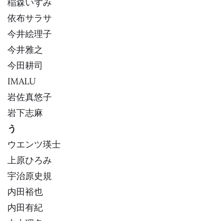
稲森いずみ
依布サラサ
今井絵理子
今井雅之
今田耕司
IMALU
岩佐真悠子
岩下志麻
う
ウエンツ瑛士
上原ひろみ
宇治原史規
内田裕也
内田有紀