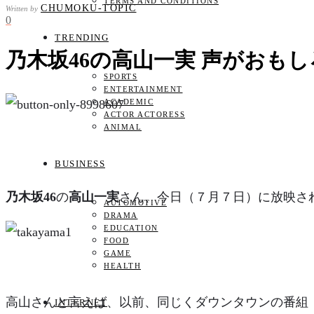
TERMS AND CONDITIONS
CHUMOKU-TOPIC
Written by
0
TRENDING
乃木坂46の高山一実 声がおも
SPORTS
ENTERTAINMENT
ACADEMIC
ACTOR ACTORESS
ANIMAL
BUSINESS
乃木坂46
の
高山一実
さん、今日（７月７日）に放映さ
AUTOMOTIVE
DRAMA
EDUCATION
FOOD
GAME
HEALTH
高山さんと言えば、以前、同じくダウンタウンの番組
INTERNET