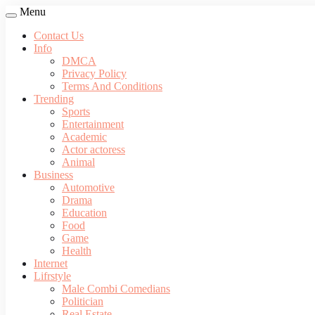
Menu
Contact Us
Info
DMCA
Privacy Policy
Terms And Conditions
Trending
Sports
Entertainment
Academic
Actor actoress
Animal
Business
Automotive
Drama
Education
Food
Game
Health
Internet
Lifrstyle
Male Combi Comedians
Politician
Real Estate