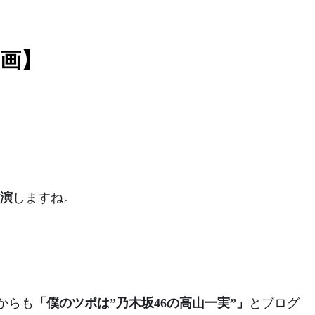
動画】
出演
しますね。
からも
「僕のツボは”乃木坂46の高山一実”」
とブログ