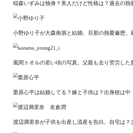
稲森いずみは独身？美人だけど性格は？過去の熱
小野ゆり子が大森南朋と結婚。旦那の熱愛遍歴。
風間トオルの若い頃の写真。父親も去り苦労した
栗原心平は結婚してる？嫁と子供は？出身校は中
渡辺満里奈が子供を出産し流産を告白。自宅は？