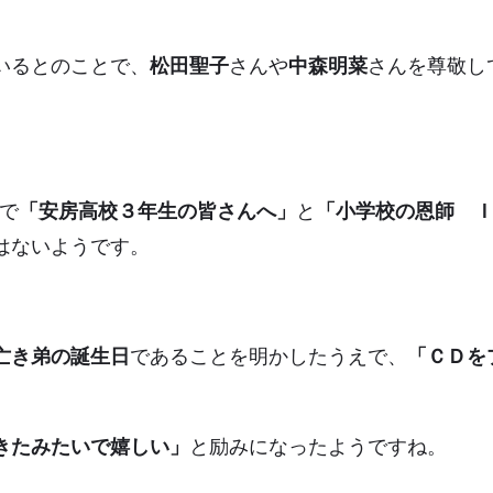
いるとのことで、
松田聖子
さんや
中森明菜
さんを尊敬し
で
「安房高校３年生の皆さんへ」
と
「小学校の恩師 
はないようです。
が亡き弟の誕生日
であることを明かしたうえで、
「ＣＤを
きたみたいで嬉しい」
と励みになったようですね。