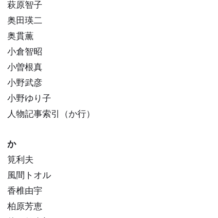
萩原智子
奥田瑛二
奥貫薫
小倉智昭
小曽根真
小野武彦
小野ゆり子
人物記事索引（か行）
か
筧利夫
風間トオル
香椎由宇
柏原芳恵