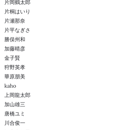
片岡鶴太郎
片桐はいり
片瀬那奈
片平なぎさ
勝俣州和
加藤晴彦
金子賢
狩野英孝
華原朋美
kaho
上岡龍太郎
加山雄三
唐橋ユミ
川合俊一