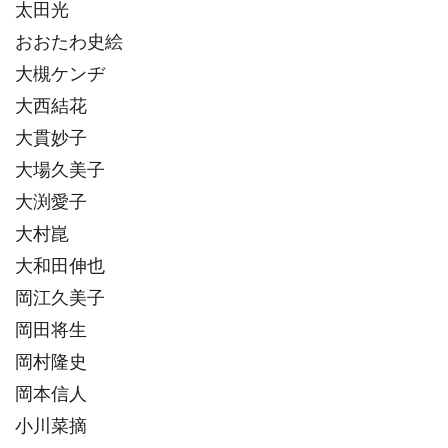
太田光
おおたわ史絵
大槻ケンヂ
大西結花
大貫妙子
大場久美子
大渕愛子
大村崑
大和田伸也
岡江久美子
岡田将生
岡村隆史
岡本信人
小川菜摘