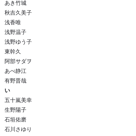
あき竹城
秋吉久美子
浅香唯
浅野温子
浅野ゆう子
東幹久
阿部サダヲ
あべ静江
有野晋哉
い
五十嵐美幸
生野陽子
石垣佑磨
石川さゆり