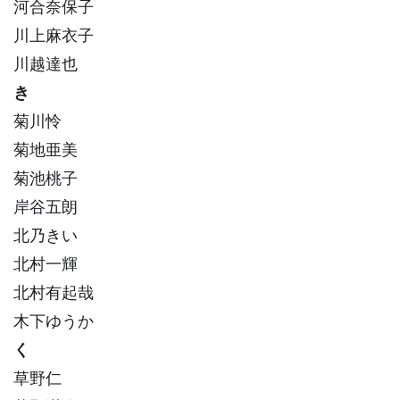
河合奈保子
川上麻衣子
川越達也
き
菊川怜
菊地亜美
菊池桃子
岸谷五朗
北乃きい
北村一輝
北村有起哉
木下ゆうか
く
草野仁