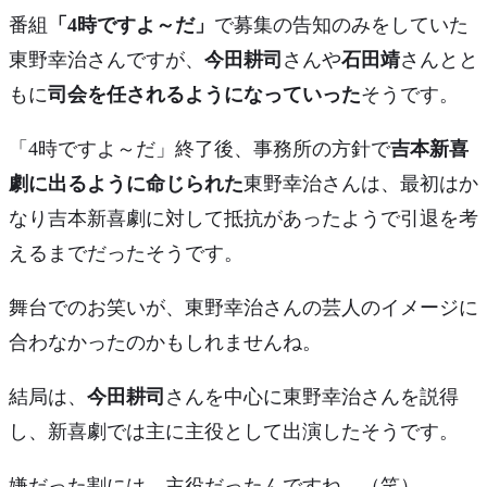
番組
「4時ですよ～だ」
で募集の告知のみをしていた
東野幸治さんですが、
今田耕司
さんや
石田靖
さんとと
もに
司会を任されるようになっていった
そうです。
「4時ですよ～だ」終了後、事務所の方針で
吉本新喜
劇に出るように命じられた
東野幸治さんは、最初はか
なり吉本新喜劇に対して抵抗があったようで
引退を考
えるまでだった
そうです。
舞台でのお笑いが、東野幸治さんの芸人のイメージに
合わなかったのかもしれませんね。
結局は、
今田耕司
さんを中心に東野幸治さんを説得
し、新喜劇では主に
主役
として出演したそうです。
嫌だった割には、主役だったんですね。（笑）