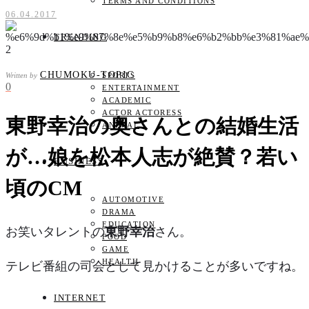
TERMS AND CONDITIONS
06.04.2017
TRENDING
CHUMOKU-TOPIC
Written by
SPORTS
0
ENTERTAINMENT
ACADEMIC
ACTOR ACTORESS
東野幸治の奥さんとの結婚生活
ANIMAL
が…娘を松本人志が絶賛？若い
BUSINESS
頃のCM
AUTOMOTIVE
DRAMA
EDUCATION
お笑いタレントの
東野幸治
さん。
FOOD
GAME
HEALTH
テレビ番組の司会として見かけることが多いですね。
INTERNET