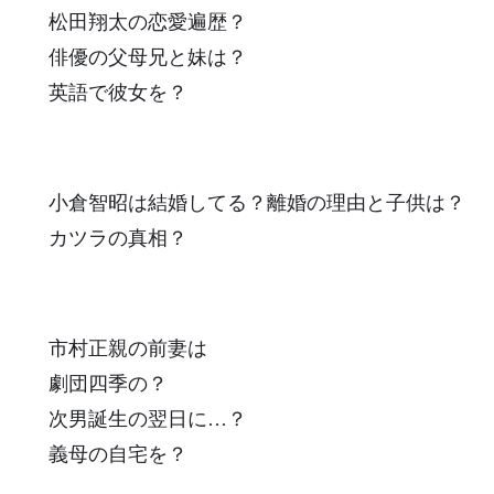
松田翔太の恋愛遍歴？
俳優の父母兄と妹は？
英語で彼女を？
小倉智昭は結婚してる？離婚の理由と子供は？
カツラの真相？
市村正親の前妻は
劇団四季の？
次男誕生の翌日に…？
義母の自宅を？