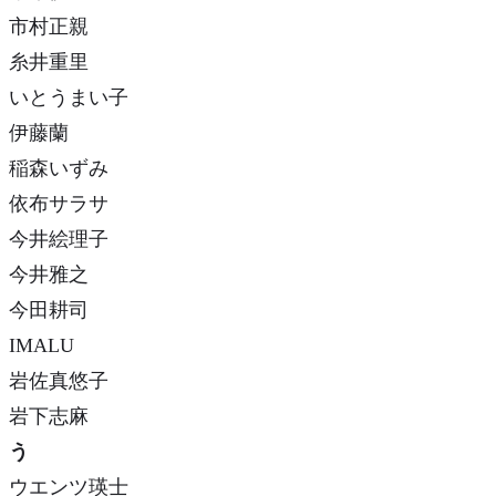
市村正親
糸井重里
いとうまい子
伊藤蘭
稲森いずみ
依布サラサ
今井絵理子
今井雅之
今田耕司
IMALU
岩佐真悠子
岩下志麻
う
ウエンツ瑛士