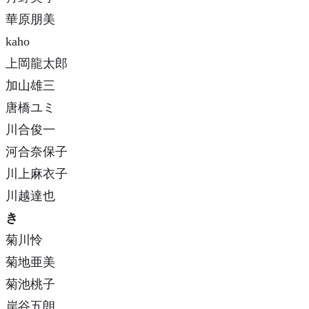
華原朋美
kaho
上岡龍太郎
加山雄三
唐橋ユミ
川合俊一
河合奈保子
川上麻衣子
川越達也
き
菊川怜
菊地亜美
菊池桃子
岸谷五朗