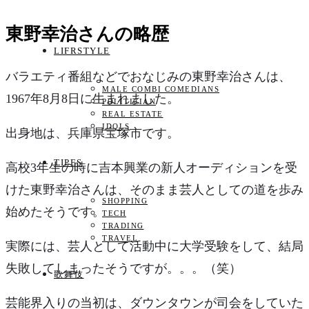
東野幸治さんの略歴
LIFRSTYLE
バラエティ番組などでおなじみの東野幸治さんは、
MALE COMBI COMEDIANS
1967年8月8日に生まれました。
POLITICIAN
REAL ESTATE
IDOLS
出身地は、兵庫県宝塚市です。
TIPES
高校3年生の時に吉本興業の新人オーディションを受
けた東野幸治さんは、そのまま芸人としての道を歩み
SHOPPING
始めたそうです。
TECH
TRADING
TRAVEL
実際には、芸人として活動中に大学受験をして、結局
失敗してしまったそうですが。。。（笑）
歌舞伎
芸能界入りの当初は、ダウンタウンが司会をしていた