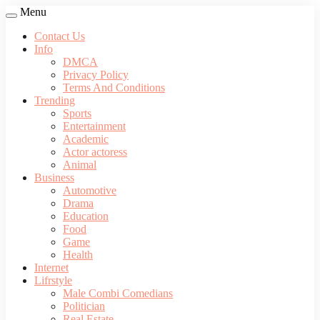
Menu
Contact Us
Info
DMCA
Privacy Policy
Terms And Conditions
Trending
Sports
Entertainment
Academic
Actor actoress
Animal
Business
Automotive
Drama
Education
Food
Game
Health
Internet
Lifrstyle
Male Combi Comedians
Politician
Real Estate