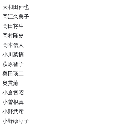
大和田伸也
岡江久美子
岡田将生
岡村隆史
岡本信人
小川菜摘
萩原智子
奥田瑛二
奥貫薫
小倉智昭
小曽根真
小野武彦
小野ゆり子