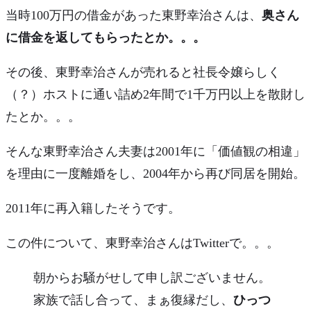
当時100万円の借金があった東野幸治さんは、
奥さん
に借金を返してもらったとか。。。
その後、東野幸治さんが売れると社長令嬢らしく
（？）ホストに通い詰め
2年間で1千万円以上を散財
し
たとか。。。
そんな東野幸治さん夫妻は2001年に「価値観の相違」
を理由に一度
離婚
をし、2004年から再び同居を開始。
2011年に
再入籍
したそうです。
この件について、東野幸治さんはTwitterで。。。
朝からお騒がせして申し訳ございません。
家族で話し合って、まぁ復縁だし、
ひっつ