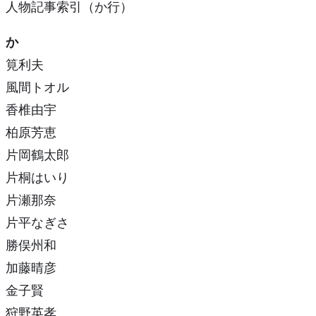
人物記事索引（か行）
か
筧利夫
風間トオル
香椎由宇
柏原芳恵
片岡鶴太郎
片桐はいり
片瀬那奈
片平なぎさ
勝俣州和
加藤晴彦
金子賢
狩野英孝