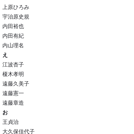
上原ひろみ
宇治原史規
内田裕也
内田有紀
内山理名
え
江波杏子
榎木孝明
遠藤久美子
遠藤憲一
遠藤章造
お
王貞治
大久保佳代子