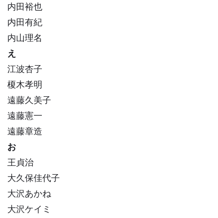
内田裕也
内田有紀
内山理名
え
江波杏子
榎木孝明
遠藤久美子
遠藤憲一
遠藤章造
お
王貞治
大久保佳代子
大沢あかね
大沢ケイミ