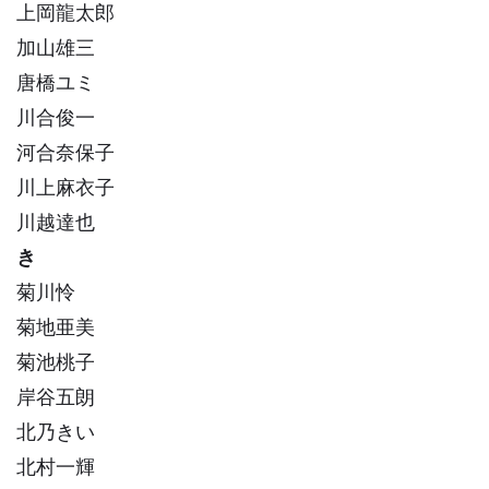
上岡龍太郎
加山雄三
唐橋ユミ
川合俊一
河合奈保子
川上麻衣子
川越達也
き
菊川怜
菊地亜美
菊池桃子
岸谷五朗
北乃きい
北村一輝