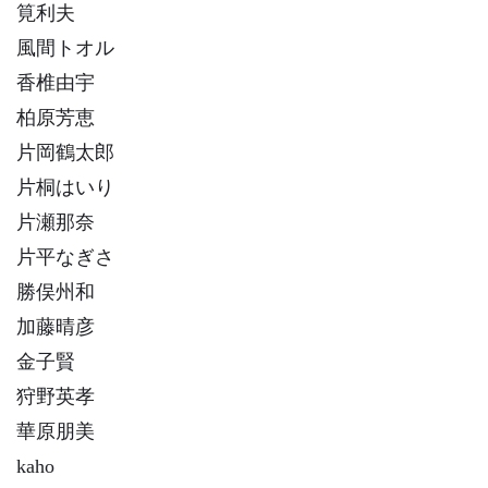
筧利夫
風間トオル
香椎由宇
柏原芳恵
片岡鶴太郎
片桐はいり
片瀬那奈
片平なぎさ
勝俣州和
加藤晴彦
金子賢
狩野英孝
華原朋美
kaho