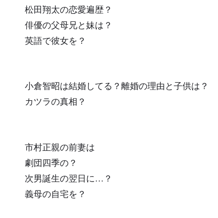
松田翔太の恋愛遍歴？
俳優の父母兄と妹は？
英語で彼女を？
小倉智昭は結婚してる？離婚の理由と子供は？
カツラの真相？
市村正親の前妻は
劇団四季の？
次男誕生の翌日に…？
義母の自宅を？