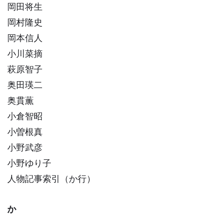
岡田将生
岡村隆史
岡本信人
小川菜摘
萩原智子
奥田瑛二
奥貫薫
小倉智昭
小曽根真
小野武彦
小野ゆり子
人物記事索引（か行）
か