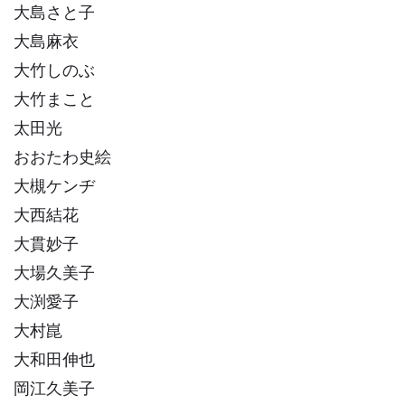
大島さと子
大島麻衣
大竹しのぶ
大竹まこと
太田光
おおたわ史絵
大槻ケンヂ
大西結花
大貫妙子
大場久美子
大渕愛子
大村崑
大和田伸也
岡江久美子