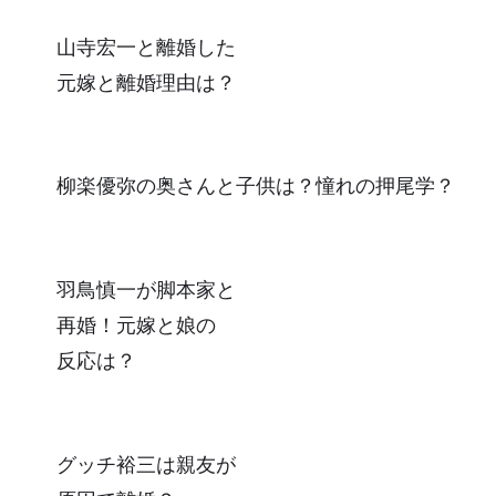
山寺宏一と離婚した
元嫁と離婚理由は？
柳楽優弥の奥さんと子供は？憧れの押尾学？
羽鳥慎一が脚本家と
再婚！元嫁と娘の
反応は？
グッチ裕三は親友が