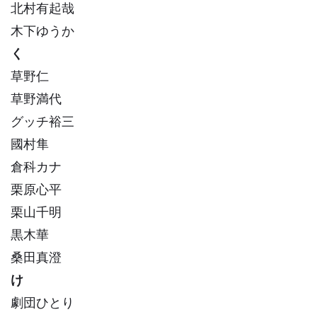
北村有起哉
木下ゆうか
く
草野仁
草野満代
グッチ裕三
國村隼
倉科カナ
栗原心平
栗山千明
黒木華
桑田真澄
け
劇団ひとり