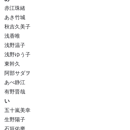
赤江珠緒
あき竹城
秋吉久美子
浅香唯
浅野温子
浅野ゆう子
東幹久
阿部サダヲ
あべ静江
有野晋哉
い
五十嵐美幸
生野陽子
石垣佑磨