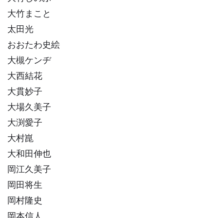
大竹まこと
太田光
おおたわ史絵
大槻ケンヂ
大西結花
大貫妙子
大場久美子
大渕愛子
大村崑
大和田伸也
岡江久美子
岡田将生
岡村隆史
岡本信人