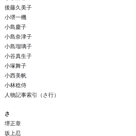
後藤久美子
小堺一機
小島慶子
小島奈津子
小島瑠璃子
小谷真生子
小塚舞子
小西美帆
小林稔侍
人物記事索引（さ行）
さ
堺正章
坂上忍