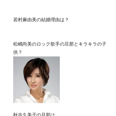
若村麻由美の結婚理由は？
松嶋尚美のロック歌手の旦那とキラキラの子
供？
秋吉久美子の旦那は