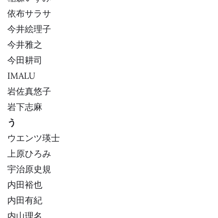
依布サラサ
今井絵理子
今井雅之
今田耕司
IMALU
岩佐真悠子
岩下志麻
う
ウエンツ瑛士
上原ひろみ
宇治原史規
内田裕也
内田有紀
内山理名