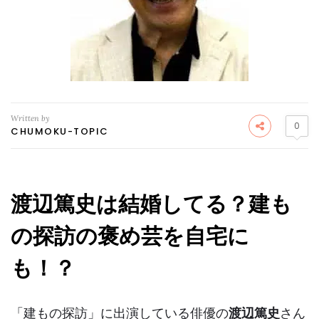
Written by
0
CHUMOKU-TOPIC
渡辺篤史は結婚してる？建も
の探訪の褒め芸を自宅に
も！？
「建もの探訪」に出演している俳優の
渡辺篤史
さん