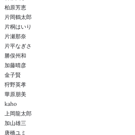
柏原芳恵
片岡鶴太郎
片桐はいり
片瀬那奈
片平なぎさ
勝俣州和
加藤晴彦
金子賢
狩野英孝
華原朋美
kaho
上岡龍太郎
加山雄三
唐橋ユミ