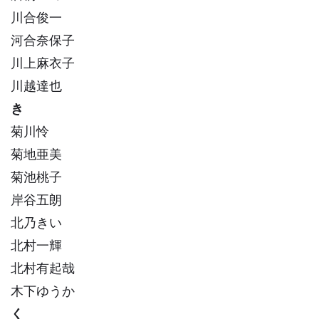
川合俊一
河合奈保子
川上麻衣子
川越達也
き
菊川怜
菊地亜美
菊池桃子
岸谷五朗
北乃きい
北村一輝
北村有起哉
木下ゆうか
く