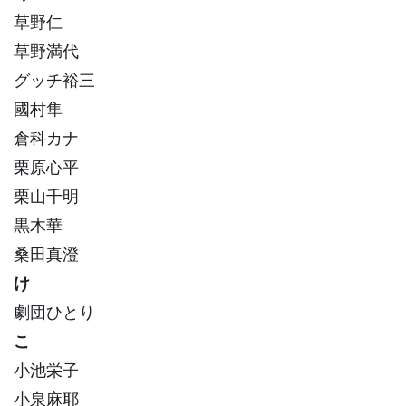
草野仁
草野満代
グッチ裕三
國村隼
倉科カナ
栗原心平
栗山千明
黒木華
桑田真澄
け
劇団ひとり
こ
小池栄子
小泉麻耶