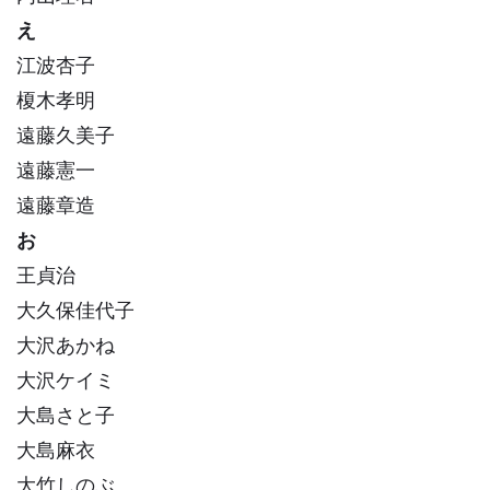
え
江波杏子
榎木孝明
遠藤久美子
遠藤憲一
遠藤章造
お
王貞治
大久保佳代子
大沢あかね
大沢ケイミ
大島さと子
大島麻衣
大竹しのぶ