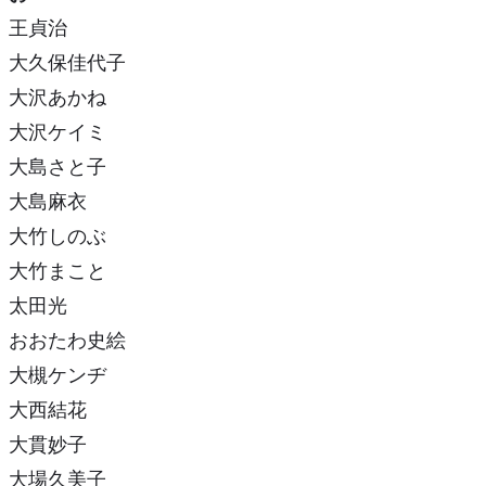
王貞治
大久保佳代子
大沢あかね
大沢ケイミ
大島さと子
大島麻衣
大竹しのぶ
大竹まこと
太田光
おおたわ史絵
大槻ケンヂ
大西結花
大貫妙子
大場久美子