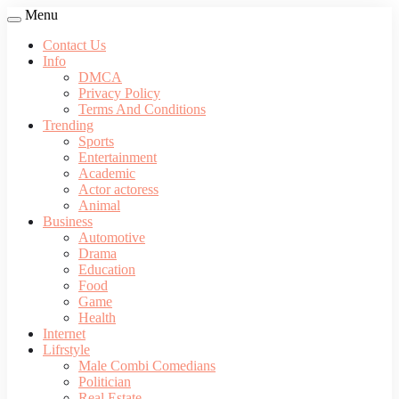
Menu
Contact Us
Info
DMCA
Privacy Policy
Terms And Conditions
Trending
Sports
Entertainment
Academic
Actor actoress
Animal
Business
Automotive
Drama
Education
Food
Game
Health
Internet
Lifrstyle
Male Combi Comedians
Politician
Real Estate