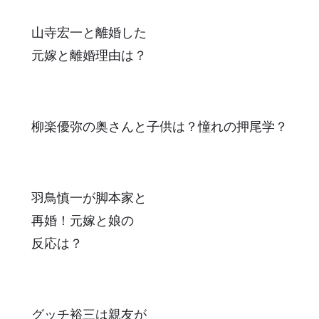
山寺宏一と離婚した
元嫁と離婚理由は？
柳楽優弥の奥さんと子供は？憧れの押尾学？
羽鳥慎一が脚本家と
再婚！元嫁と娘の
反応は？
グッチ裕三は親友が