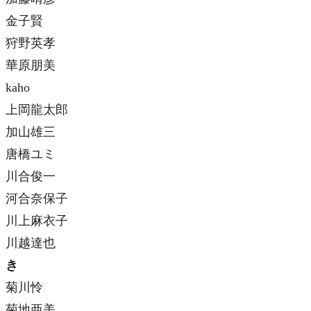
金子賢
狩野英孝
華原朋美
kaho
上岡龍太郎
加山雄三
唐橋ユミ
川合俊一
河合奈保子
川上麻衣子
川越達也
き
菊川怜
菊地亜美