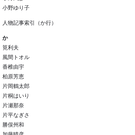
小野ゆり子
人物記事索引（か行）
か
筧利夫
風間トオル
香椎由宇
柏原芳恵
片岡鶴太郎
片桐はいり
片瀬那奈
片平なぎさ
勝俣州和
加藤晴彦