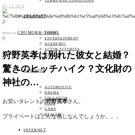
TERMS AND CONDITIONS
01.11.2019
TRENDING
CHUMOKU-TOPIC
Written by
SPORTS
0
ENTERTAINMENT
ACADEMIC
ACTOR ACTORESS
狩野英孝は別れた彼女と結婚？
ANIMAL
驚きのヒッチハイク？文化財の
BUSINESS
神社の…
AUTOMOTIVE
DRAMA
EDUCATION
お笑いタレントの
狩野英孝
さん。
FOOD
GAME
HEALTH
プライベートはどんな感じなんでしょうか。。。
INTERNET