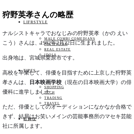
狩野英孝さんの略歴
LIFRSTYLE
ナルシストキャラでおなじみの狩野英孝（かの えい
MALE COMBI COMEDIANS
こう）さんは、1982年2月22日に生まれました。
POLITICIAN
REAL ESTATE
IDOLS
出身地は、宮城県栗原市です。
TIPES
高校を卒業して、俳優を目指すために上京した狩野英
孝さんは、
日本映画学校
（現在の日本映画大学）の俳
SHOPPING
優科に進学しました。
TECH
TRADING
TRAVEL
ただ、俳優としてのオーディションになかなか合格で
きず、結局はお笑いメインの芸能事務所の
マセキ芸能
歌舞伎
社
に所属します。