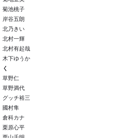
菊池桃子
岸谷五朗
北乃きい
北村一輝
北村有起哉
木下ゆうか
く
草野仁
草野満代
グッチ裕三
國村隼
倉科カナ
栗原心平
栗山千明