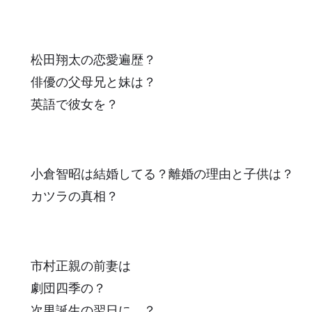
松田翔太の恋愛遍歴？
俳優の父母兄と妹は？
英語で彼女を？
小倉智昭は結婚してる？離婚の理由と子供は？
カツラの真相？
市村正親の前妻は
劇団四季の？
次男誕生の翌日に…？