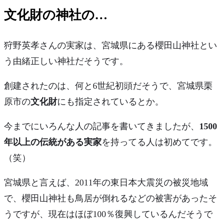
文化財の神社の…
狩野英孝さんの実家は、宮城県にある
櫻田山神社
とい
う由緒正しい神社だそうです。
創建されたのは、何と
6世紀初頭
だそうで、宮城県栗
原市の
文化財
にも指定されているとか。
今までにいろんな人の記事を書いてきましたが、
1500
年以上の伝統がある実家
を持ってる人は初めてです。
（笑）
宮城県と言えば、2011年の東日本大震災の被災地域
で、櫻田山神社も鳥居が倒れるなどの被害があったそ
うですが、現在は
ほぼ100％復興している
んだそうで