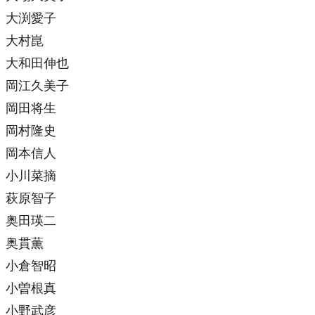
大渕愛子
大村崑
大和田伸也
岡江久美子
岡田将生
岡村隆史
岡本信人
小川菜摘
萩原智子
奥田瑛二
奥貫薫
小倉智昭
小曽根真
小野武彦