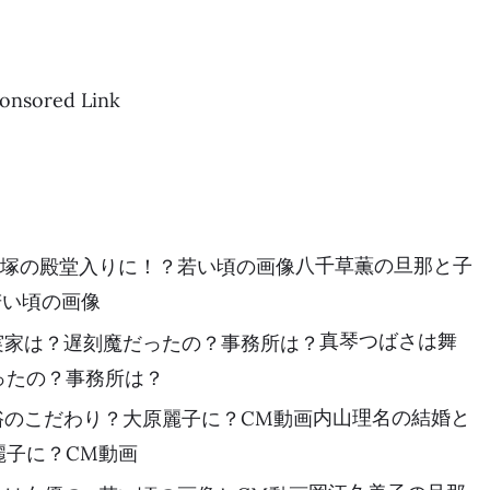
onsored Link
八千草薫の旦那と子
若い頃の画像
真琴つばさは舞
ったの？事務所は？
内山理名の結婚と
麗子に？CM動画