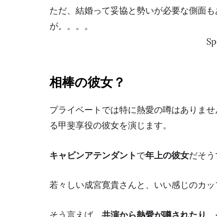
ただ、結婚って
妥協と勢いが必要
な側面も
が。。。。
Sp
相棒の彼女？
プライベートでは特に熱愛の噂はありませ
る甲斐享役の
彼女
を演じます。
キャビンアテンダント
で
年上の彼女
だそう
若々しい成宮寛貴さんと、いい感じのカッ
そう言えば、
共演から熱愛が噂されたり、