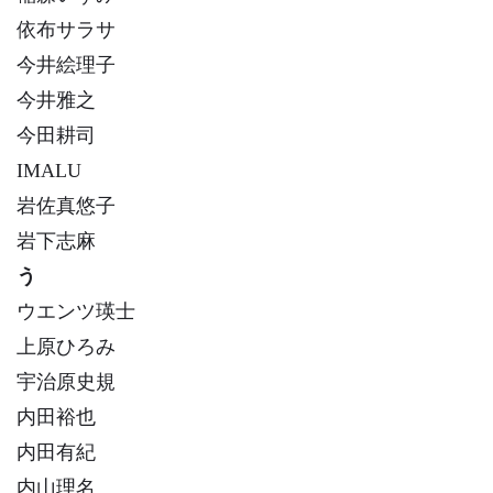
依布サラサ
今井絵理子
今井雅之
今田耕司
IMALU
岩佐真悠子
岩下志麻
う
ウエンツ瑛士
上原ひろみ
宇治原史規
内田裕也
内田有紀
内山理名