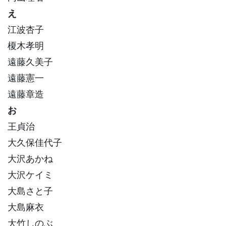
え
江波杏子
榎木孝明
遠藤久美子
遠藤憲一
遠藤章造
お
王貞治
大久保佳代子
大沢あかね
大沢ケイミ
大島さと子
大島麻衣
大竹しのぶ