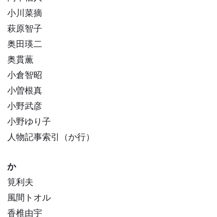
小川菜摘
萩原智子
奥田瑛二
奥貫薫
小倉智昭
小曽根真
小野武彦
小野ゆり子
人物記事索引（か行）
か
筧利夫
風間トオル
香椎由宇