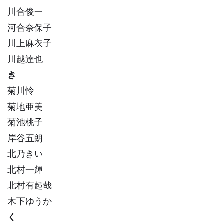
川合俊一
河合奈保子
川上麻衣子
川越達也
き
菊川怜
菊地亜美
菊池桃子
岸谷五朗
北乃きい
北村一輝
北村有起哉
木下ゆうか
く