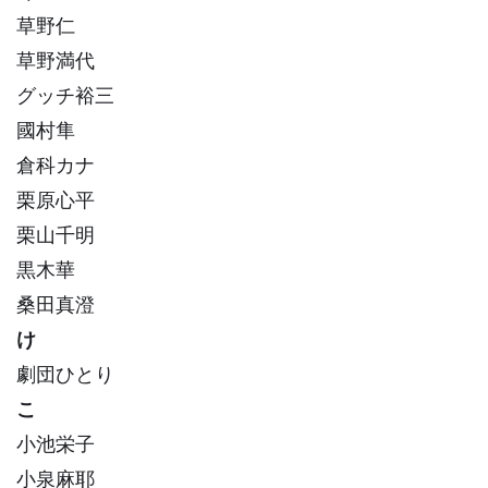
草野仁
草野満代
グッチ裕三
國村隼
倉科カナ
栗原心平
栗山千明
黒木華
桑田真澄
け
劇団ひとり
こ
小池栄子
小泉麻耶