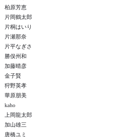
柏原芳恵
片岡鶴太郎
片桐はいり
片瀬那奈
片平なぎさ
勝俣州和
加藤晴彦
金子賢
狩野英孝
華原朋美
kaho
上岡龍太郎
加山雄三
唐橋ユミ