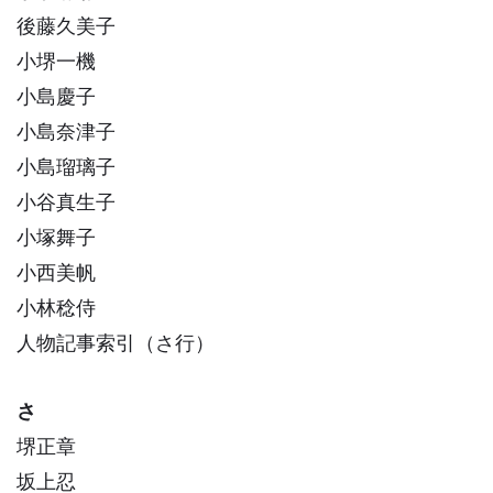
後藤久美子
小堺一機
小島慶子
小島奈津子
小島瑠璃子
小谷真生子
小塚舞子
小西美帆
小林稔侍
人物記事索引（さ行）
さ
堺正章
坂上忍