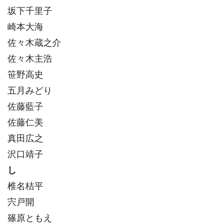
坂下千里子
崎本大海
佐々木蔵之介
佐々木主浩
笹野高史
五月みどり
佐藤藍子
佐藤仁美
真田広之
沢口靖子
し
椎名桔平
宍戸開
篠原ともえ