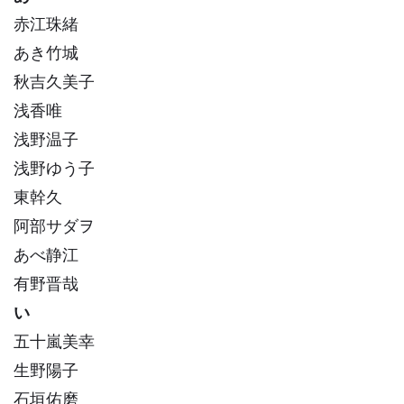
赤江珠緒
あき竹城
秋吉久美子
浅香唯
浅野温子
浅野ゆう子
東幹久
阿部サダヲ
あべ静江
有野晋哉
い
五十嵐美幸
生野陽子
石垣佑磨