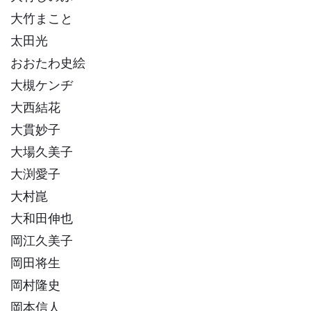
大竹まこと
太田光
おおたわ史絵
大槻ケンヂ
大西結花
大貫妙子
大場久美子
大渕愛子
大村崑
大和田伸也
岡江久美子
岡田将生
岡村隆史
岡本信人