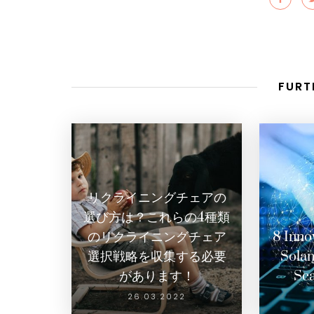
FURT
リクライニングチェアの
選び方は？これらの4種類
のリクライニングチェア
8 Inno
選択戦略を収集する必要
Solan
があります！
Sca
26.03.2022