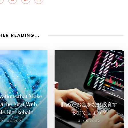
HER READING...
vations that Make
a the First Web-
貯めたお金をなぜ投資す
le Blockchain
るのでしょう？
24.05.2022
31.05.2022