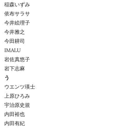
稲森いずみ
依布サラサ
今井絵理子
今井雅之
今田耕司
IMALU
岩佐真悠子
岩下志麻
う
ウエンツ瑛士
上原ひろみ
宇治原史規
内田裕也
内田有紀