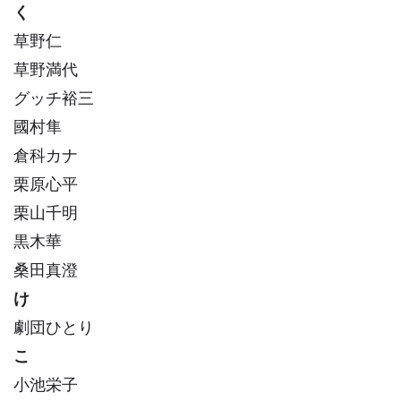
く
草野仁
草野満代
グッチ裕三
國村隼
倉科カナ
栗原心平
栗山千明
黒木華
桑田真澄
け
劇団ひとり
こ
小池栄子