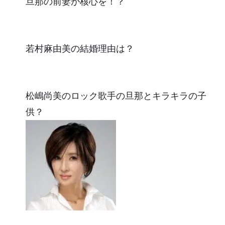
旦那の前妻が核心を！？
若村麻由美の結婚理由は？
松嶋尚美のロック歌手の旦那とキラキラの子
供？