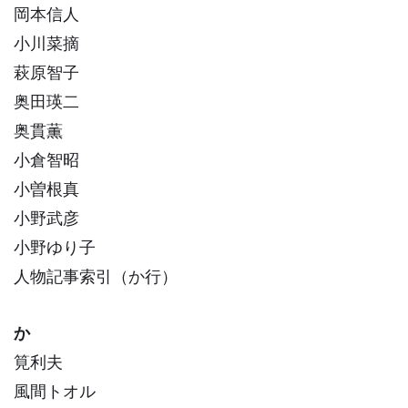
岡本信人
小川菜摘
萩原智子
奥田瑛二
奥貫薫
小倉智昭
小曽根真
小野武彦
小野ゆり子
人物記事索引（か行）
か
筧利夫
風間トオル