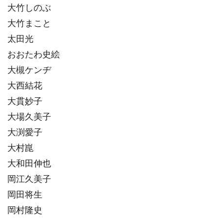
大竹しのぶ
大竹まこと
太田光
おおたわ史絵
大槻ケンヂ
大西結花
大貫妙子
大場久美子
大渕愛子
大村崑
大和田伸也
岡江久美子
岡田将生
岡村隆史