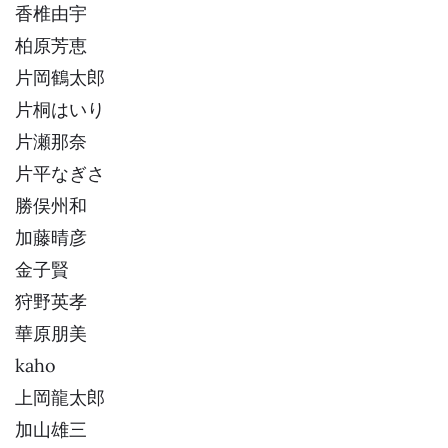
香椎由宇
柏原芳恵
片岡鶴太郎
片桐はいり
片瀬那奈
片平なぎさ
勝俣州和
加藤晴彦
金子賢
狩野英孝
華原朋美
kaho
上岡龍太郎
加山雄三