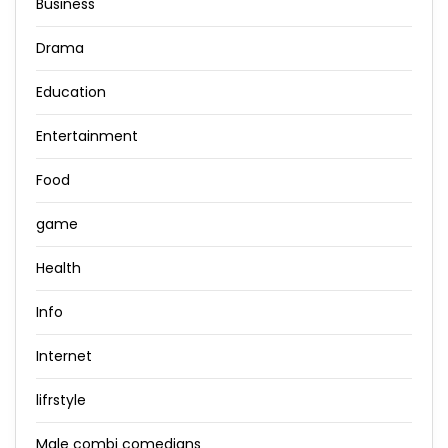
Business
Drama
Education
Entertainment
Food
game
Health
Info
Internet
lifrstyle
Male combi comedians