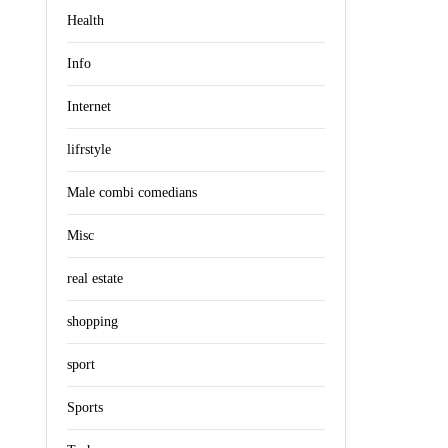
Health
Info
Internet
lifrstyle
Male combi comedians
Misc
real estate
shopping
sport
Sports