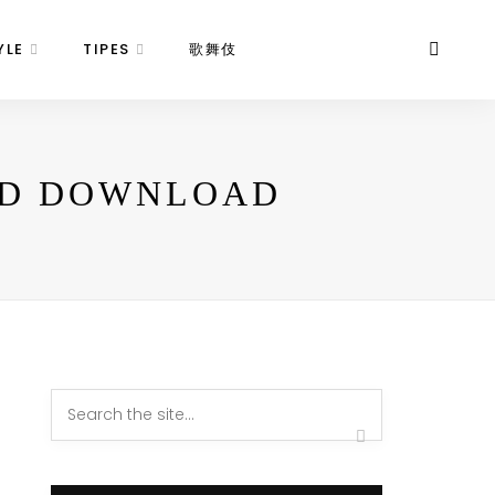
YLE
TIPES
歌舞伎
HD DOWNLOAD