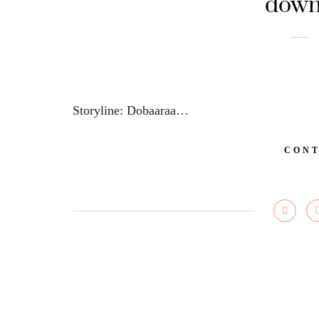
down
Storyline: Dobaaraa…
CONT