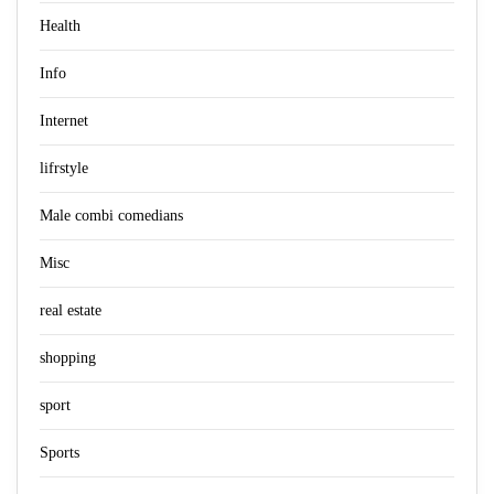
Health
Info
Internet
lifrstyle
Male combi comedians
Misc
real estate
shopping
sport
Sports