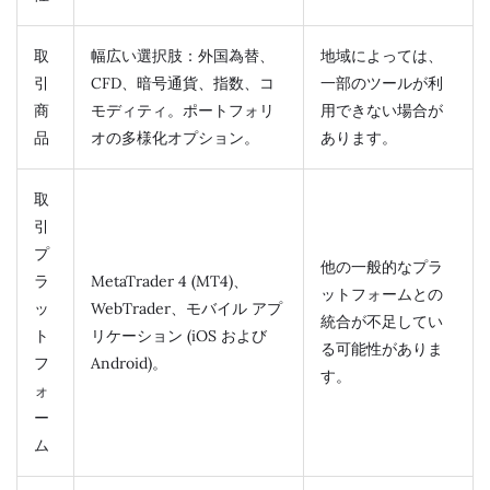
取
幅広い選択肢：外国為替、
地域によっては、
引
CFD、暗号通貨、指数、コ
一部のツールが利
商
モディティ。ポートフォリ
用できない場合が
品
オの多様化オプション。
あります。
取
引
プ
他の一般的なプラ
ラ
MetaTrader 4 (MT4)、
ットフォームとの
ッ
WebTrader、モバイル アプ
統合が不足してい
ト
リケーション (iOS および
る可能性がありま
フ
Android)。
す。
ォ
ー
ム